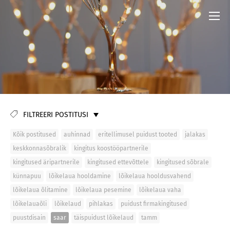
FILTREERI POSTITUSI
Kõik postitused
auhinnad
eritellimusel puidust tooted
jalakas
keskkonnasõbralik
kingitus koostööpartnerile
kingitused äripartnerile
kingitused ettevõttele
kingitused sõbrale
künnapuu
lõikelaua hooldamine
lõikelaua hooldusvahend
lõikelaua õlitamine
lõikelaua pesemine
lõikelaua vaha
lõikelauaõli
lõikelaud
pihlakas
puidust firmakingitused
puustdisain
saar
täispuidust lõikelaud
tamm