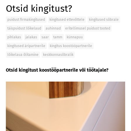
Otsid kingitust?
puidust firmakingitused
kingitused ettevõttele
kingitused sõbrale
täispuidust lõikelaud
auhinnad
eritellimusel puidust tooted
pihlakas
jalakas
saar
tamm
künnapuu
kingitused äripartnerile
kingitus koostööpartnerile
lõikelaua õlitamine
keskkonnasõbralik
Otsid kingitust koostööpartnerile või töötajale?